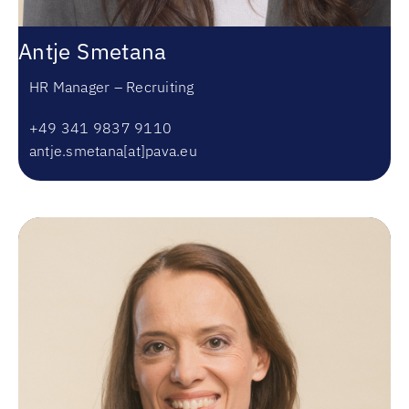
Antje Smetana
HR Manager – Recruiting
+49 341 9837 9110
antje.smetana[at]pava.eu