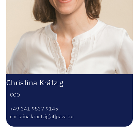
Christina Krätzig
COO
+49 341 9837 9145
christina.kraetzig[at]pava.eu