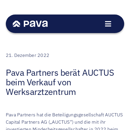
Zum
Inhalt
springen
Toggle
Navigat
Dienstleistungen
Sektoren
21. Dezember 2022
Transaktionen
Pava Partners berät AUCTUS
Team
beim Verkauf von
News
Werksarztzentrum
Karriere
Kontakt
Pava Partners hat die Beteiligungsgesellschaft AUCTUS
EN
Capital Partners AG („AUCTUS“) und die mit ihr
investierten Minderheitsgesellschafter in 2022 beim