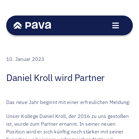
Zum
Inhalt
springen
Toggle
Navigat
Dienstleistungen
Sektoren
10. Januar 2023
Transaktionen
Daniel Kroll wird Partner
Team
News
Das neue Jahr beginnt mit einer erfreulichen Meldung:
Karriere
Kontakt
Unser Kollege Daniel Kroll, der 2016 zu uns gestoßen
ist, wurde zum Partner ernannt. In seiner neuen
EN
Position wird er sich künftig noch stärker mit seiner