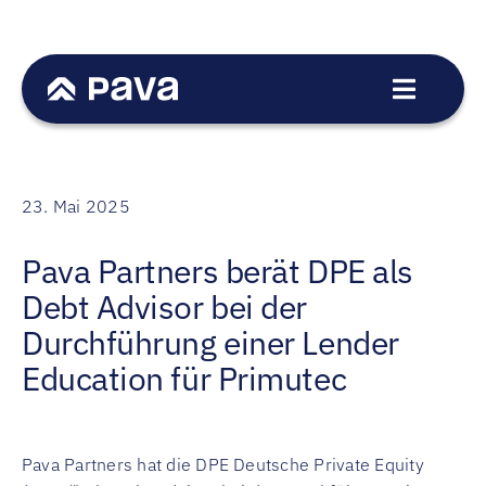
Zum
Inhalt
springen
Toggle
Navigat
Dienstleistungen
Sektoren
23. Mai 2025
Transaktionen
Pava Partners berät DPE als
Team
Debt Advisor bei der
News
Durchführung einer Lender
Karriere
Education für Primutec
Kontakt
EN
Pava Partners hat die DPE Deutsche Private Equity