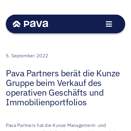
Skip
to
content
Toggle
Navigat
Service
Sectors
5. September 2022
Transactions
Pava Partners berät die Kunze
Team
Gruppe beim Verkauf des
News
operativen Geschäfts und
Career
Immobilienportfolios
Contact
DE
Pava Partners hat die Kunze Management- und