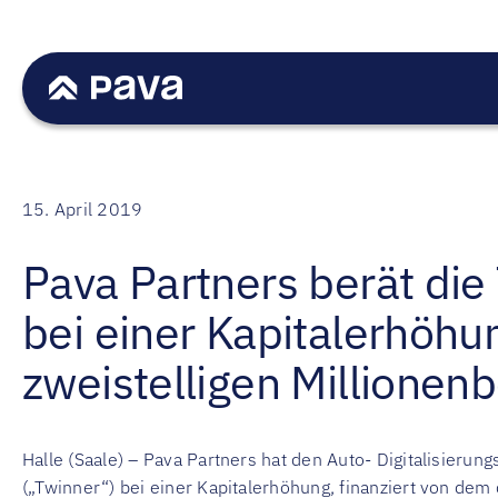
Skip
to
content
15. April 2019
Pava Partners berät di
bei einer Kapitalerhöhu
zweistelligen Millionen
Halle (Saale) – Pava Partners hat den Auto- Digitalisieru
(„Twinner“) bei einer Kapitalerhöhung, finanziert von de