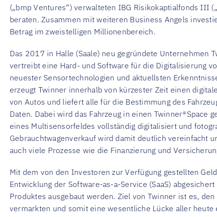
(„bmp Ventures“) verwalteten IBG Risikokaptialfonds III (
beraten. Zusammen mit weiteren Business Angels investi
Betrag im zweistelligen Millionenbereich.
Das 2017 in Halle (Saale) neu gegründete Unternehmen T
vertreibt eine Hard- und Software für die Digitalisierung 
neuester Sensortechnologien und aktuellsten Erkenntniss
erzeugt Twinner innerhalb von kürzester Zeit einen digitale
von Autos und liefert alle für die Bestimmung des Fahrz
Daten. Dabei wird das Fahrzeug in einen Twinner®Space ge
eines Multisensorfeldes vollständig digitalisiert und fotogr
Gebrauchtwagenverkauf wird damit deutlich vereinfacht u
auch viele Prozesse wie die Finanzierung und Versicheru
Mit dem von den Investoren zur Verfügung gestellten Geld
Entwicklung der Software-as-a-Service (SaaS) abgesichert
Produktes ausgebaut werden. Ziel von Twinner ist es, den
vermarkten und somit eine wesentliche Lücke aller heute e