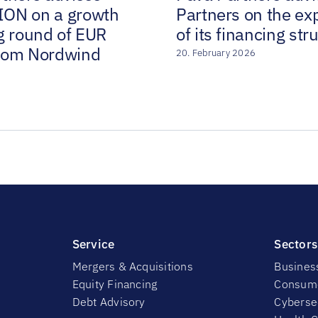
ON on a growth
Partners on the ex
g round of EUR
of its financing str
rom Nordwind
20. February 2026
Service
Sectors
Mergers & Acquisitions
Busines
Equity Financing
Consume
Debt Advisory
Cyberse